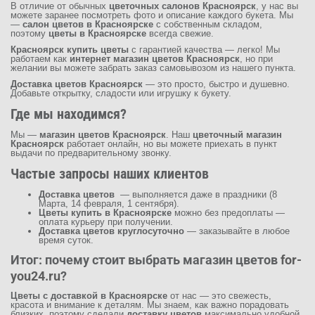
В отличие от обычных
цветочных салонов Красноярск
, у нас вы
можете заранее посмотреть фото и описание каждого букета. Мы
—
салон цветов в Красноярске
с собственным складом,
поэтому
цветы в Красноярске
всегда свежие.
Красноярск купить цветы
с гарантией качества — легко! Мы
работаем как
интернет магазин цветов Красноярск
, но при
желании вы можете забрать заказ самовывозом из нашего пункта.
Доставка цветов Красноярск
— это просто, быстро и душевно.
Добавьте открытку, сладости или игрушку к букету.
Где мы находимся?
Мы —
магазин цветов Красноярск
. Наш
цветочный магазин
Красноярск
работает онлайн, но вы можете приехать в пункт
выдачи по предварительному звонку.
Частые запросы наших клиентов
Доставка цветов
— выполняется даже в праздники (8
Марта, 14 февраля, 1 сентября).
Цветы купить в Красноярске
можно без предоплаты —
оплата курьеру при получении.
Доставка цветов круглосуточно
— заказывайте в любое
время суток.
Итог: почему стоит выбрать магазин цветов
for-
you24.ru
?
Цветы с доставкой в Красноярске
от нас — это свежесть,
красота и внимание к деталям. Мы знаем, как важно порадовать
близких, поэтому сделали
доставку цветов
максимально удобной.