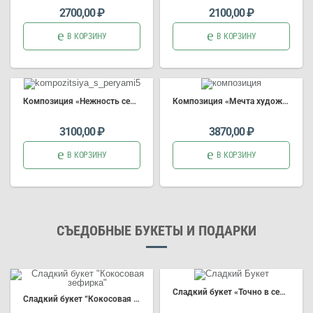
2700,00
₽
2100,00
₽
В КОРЗИНУ
В КОРЗИНУ
Композиция
«Нежность
сердца
» (Арт.4489)
Композиция
«Мечта художника»
3100,00
₽
3870,00
₽
В КОРЗИНУ
В КОРЗИНУ
СЪЕДОБНЫЕ БУКЕТЫ И ПОДАРКИ
Сладкий б
укет
«Точно в сердце»
Сладкий б
укет
“Кокосовая зефирка”