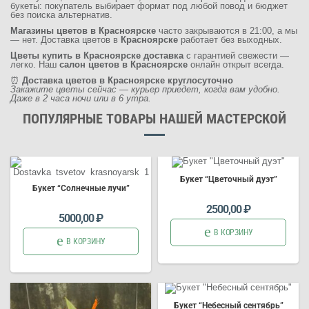
букеты: покупатель выбирает формат под любой повод и бюджет
без поиска альтернатив.
Магазины цветов в Красноярске
часто закрываются в 21:00, а мы
— нет. Доставка цветов в
Красноярске
работает без выходных.
Цветы купить в Красноярске доставка
с гарантией свежести —
легко. Наш
салон цветов в Красноярске
онлайн открыт всегда.
⏰
Доставка цветов в Красноярске круглосуточно
Закажите цветы сейчас — курьер приедет, когда вам удобно.
Даже в 2 часа ночи или в 6 утра.
ПОПУЛЯРНЫЕ ТОВАРЫ НАШЕЙ МАСТЕРСКОЙ
Б
укет
“Ц
вет
очный дуэт”
Б
укет
“Солнечные лучи”
букет цветов
букет цветов
2500,00
₽
5000,00
₽
В КОРЗИНУ
В КОРЗИНУ
Б
укет
“Небесный сентябрь”