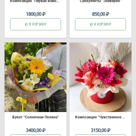
Композиция
“Первая изморозь” (Арт.3935)
Суккуленты “Эхеверия”
доставка на
1800,00
₽
850,00
₽
В КОРЗИНУ
В КОРЗИНУ
Б
укет
“Солнечная Поляна”
Композиция
“Чувственное сердце” (Арт. 2917)
букет цветов
доставка на
3400,00
₽
3150,00
₽