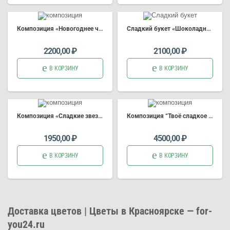
Композиция
«Новогоднее чудо»
Сладкий б
укет
«Шоколадный Взрыв» (Арт.4601)
2200,00
₽
2100,00
₽
В КОРЗИНУ
В КОРЗИНУ
Композиция
«Сладкие звезды» (Арт.4596)
Композиция
“Твоё сладкое воспоминание”
1950,00
₽
4500,00
₽
В КОРЗИНУ
В КОРЗИНУ
Доставка цветов | Цветы в Красноярске —
for-
you24.ru