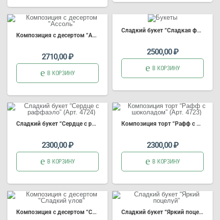
Сладкий б
укет
“Сладкая фантазия”(Арт 4556)
Композиция
с десертом “Ассоль”
2500,00
₽
2710,00
₽
В КОРЗИНУ
В КОРЗИНУ
Сладкий б
укет
“Сердце с раффаэло” (Арт. 4724)
Композиция
торт “Рафф с шоколадом” (Арт. 4723)
2300,00
₽
2300,00
₽
В КОРЗИНУ
В КОРЗИНУ
Композиция
с десертом “Сладкий улов”
Сладкий б
укет
“Яркий поцелуй”