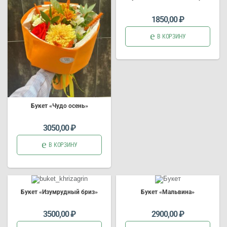
букет цветов
1850,00
₽
В КОРЗИНУ
Б
укет
«Чудо осень»
букет цветов
3050,00
₽
В КОРЗИНУ
Б
укет
«Изумрудный бриз»
Б
укет
«Мальвина»
букет цветов
букет цветов
3500,00
₽
2900,00
₽