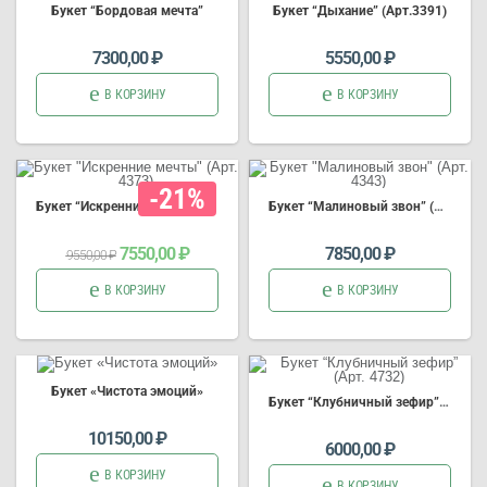
Б
укет
“Бордовая мечта”
Б
укет
“Дыхание” (Арт.3391)
букет цветов
букет цветов
7300,00
₽
5550,00
₽
В КОРЗИНУ
В КОРЗИНУ
-21%
Б
укет
“Искренние мечты” (Арт. 4373)
Б
укет
“Малиновый звон” (Арт. 4343)
Первоначальная
Текущая
7550,00
₽
7850,00
₽
9550,00
₽
цена
цена
:
составляла
7550,00 ₽.
9550,00 ₽.
В КОРЗИНУ
В КОРЗИНУ
Б
укет
«Чистота эмоций»
Б
укет
“Клубничный зефир” (Арт. 4732)
10150,00
₽
6000,00
₽
В КОРЗИНУ
В КОРЗИНУ