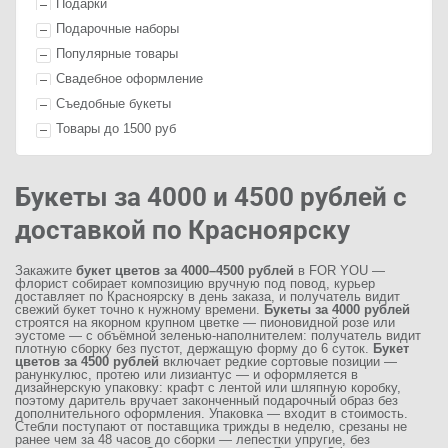
П
одарк
и
Подарочные наборы
Популярные товары
Свадебное оформление
Съедобные букеты
Товары до 1500 руб
Букеты за 4000 и 4500 рублей с
доставкой по Красноярску
Закажите
букет цветов за 4000–4500 рублей
в FOR YOU —
флорист собирает композицию вручную под повод, курьер
доставляет по Красноярску в день заказа, и получатель видит
свежий букет точно к нужному времени.
Букеты за 4000 рублей
строятся на якорном крупном цветке — пионовидной розе или
эустоме — с объёмной зеленью-наполнителем: получатель видит
плотную сборку без пустот, держащую форму до 6 суток.
Букет
цветов за 4500 рублей
включает редкие сортовые позиции —
ранункулюс, протею или лизиантус — и оформляется в
дизайнерскую упаковку: крафт с лентой или шляпную коробку,
поэтому даритель вручает законченный подарочный образ без
дополнительного оформления. Упаковка — входит в стоимость.
Стебли поступают от поставщика трижды в неделю, срезаны не
ранее чем за 48 часов до сборки — лепестки упругие, без