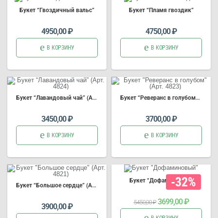
Букет
“Гвоздичный вальс”
Букет
“Пламя гвоздик”
4950,00
₽
4750,00
₽
В КОРЗИНУ
В КОРЗИНУ
Букет
“Лавандовый чай” (Арт. 4824)
Букет
“Реверанс в голубом” (Арт. 4823)
3450,00
₽
3700,00
₽
В КОРЗИНУ
В КОРЗИНУ
-32%
Букет
“Дофаминовый”
Букет
“Большое сердце” (Арт. 4821)
Первоначальная
Текущая
3699,00
₽
5450,00
₽
цена
цена:
3900,00
₽
составляла
3699,00 ₽.
5450,00 ₽.