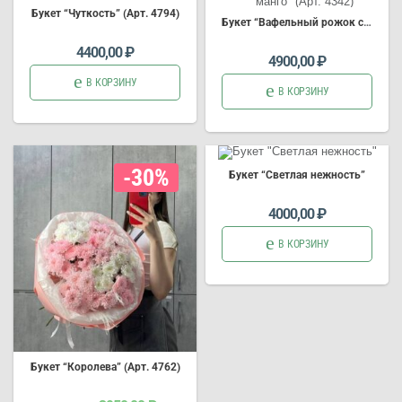
Букет
“Чуткость” (Арт. 4794)
Букет
“Вафельный рожок с манго” (Арт. 4342)
4400,00
₽
4900,00
₽
В КОРЗИНУ
В КОРЗИНУ
-30%
Букет
“Светлая нежность”
4000,00
₽
В КОРЗИНУ
Букет
“Королева” (Арт. 4762)
Первоначальная
Текущая