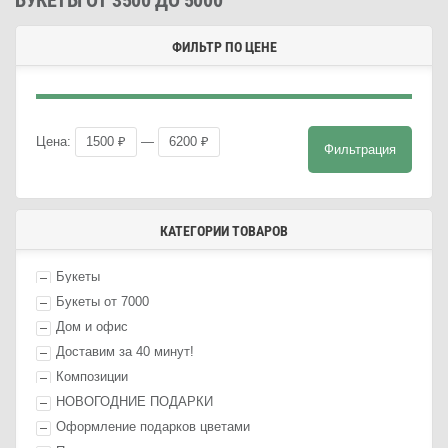
БУКЕТЫ ОТ 3500 ДО 5000
ФИЛЬТР ПО ЦЕНЕ
Мини
Макс
Цена:
1500 ₽
—
6200 ₽
Фильтрация
цена
цена
КАТЕГОРИИ ТОВАРОВ
Букеты
Букеты от 7000
Дом и офис
Доставим за 40 минут!
Композиции
НОВОГОДНИЕ ПОДАРКИ
Оформление п
одарк
ов цветами