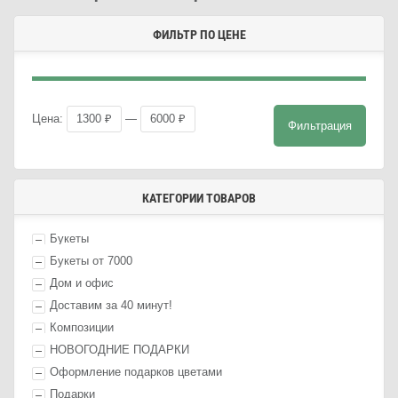
ФИЛЬТР ПО ЦЕНЕ
Мини
Макс
Цена:
1300 ₽
—
6000 ₽
Фильтрация
цена
цена
КАТЕГОРИИ ТОВАРОВ
Букеты
Букеты от 7000
Дом и офис
Доставим за 40 минут!
Композиции
НОВОГОДНИЕ ПОДАРКИ
Оформление п
одарк
ов цветами
П
одарк
и