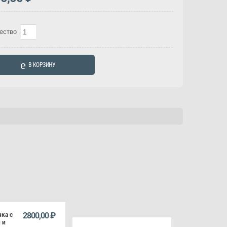
Количество
ество
товара
Композиция
В КОРЗИНУ
“Пламя
чувств”
(Арт.
4725)
2800,00
₽
ка с
 и