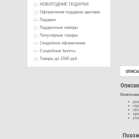
НОВОГОДНИЕ ПОДАРКИ
Оформление п
одарк
ов цветами
П
одарк
и
Подарочные наборы
Популярные товары
Свадебное оформление
Съедобные букеты
Товары до 1500 руб
ОПИСА
Описан
Композиц
роз
гер
гво
хри
уп
Похож