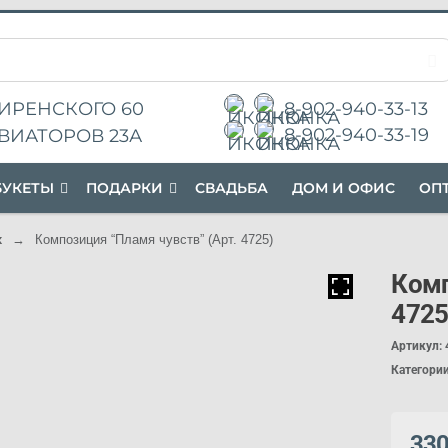
ИРЕНСКОГО 60
8-902-940-33-13
8-902-940-33-19
ВИАТОРОВ 23А
БУКЕТЫ
П
ОДАРК
И
СВАДЬБА
ДОМ И ОФИС
ОП
х
→
Композиция “Пламя чувств” (Арт. 4725)
Комп
4725
Артикул:
Категори
33