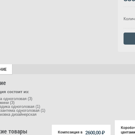
Колич
НИЕ
ие
ия состоит из:
а одноголовая (3)
мини (3)
здика одноголовая (1)
зантема одноголовая (1)
аковка дизайнерская
Коробоч
ие товары
2600,00
₽
Композиция в
цветами