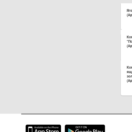
Яг
(Ар
Ко
“П
(Ар
Ко
ящ
зо
(Ар