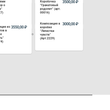
3500,00
₽
тями
Коробочка
ор о
“Гранатовый
х”
родолит” (арт.
27)
00016)
3000,00
₽
Композиция в
3550,00
₽
иция из
коробке
В КОРЗИНУ
В КОРЗИНУ
тов в
“Лепестки
ке
чувств”
ть”
(Арт.2229)
74)
В КОРЗИНУ
В КОРЗИНУ