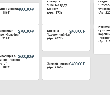
конверте
сладос
“Письмо деду
“Разгов
4800,00
₽
одное изобилие
Морозу”
чувства
т.1863)
(Арт.1873)
(Арт.22
Композ
В КОРЗИНУ
В КОРЗИНУ
сухоцве
2780,00
₽
2400,00
₽
мпозиция
Корзина
корзин
оцелуй любви”
“Цветочный бал”
“Легкос
т.2191)
(Арт. 2077)
(Арт.21
В КОРЗИНУ
В КОРЗИНУ
2600,00
₽
мпозиция в
ичке “Розовое
3400,00
₽
лото”
Зимний пингвин
т.1874)
(Арт. 2160)
В КОРЗИНУ
В КОРЗИНУ