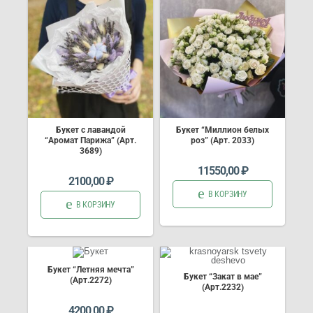
Букет с лавандой
Букет “Миллион белых
“Аромат Парижа” (Арт.
роз” (Арт. 2033)
3689)
11550,00
₽
2100,00
₽
В КОРЗИНУ
В КОРЗИНУ
Букет “Летняя мечта”
Букет “Закат в мае”
(Арт.2272)
(Арт.2232)
4200,00
₽