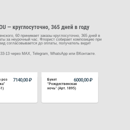
U — круглосуточно, 365 дней в году
нского, 60 принимает заказы круглосуточно, 365 дней в
латы за неурочный час. Флорист собирает композицию при
вид согласовывается до оплаты, получатель видит
-33-13 через MAX, Telegram, WhatsApp или ВКонтакте.
7140,00
₽
6000,00
₽
з роз
Букет
ка”
“Рождественская
51)
ночь” (Арт. 1895)
В КОРЗИНУ
В КОРЗИНУ