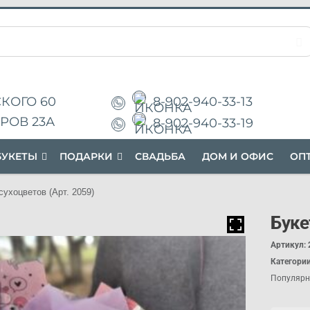
8-902-940-33-13
КОГО 60
РОВ 23А
8-902-940-33-19
БУКЕТЫ
П
ОДАРК
И
СВАДЬБА
ДОМ И ОФИС
ОП
сухоцветов (Арт. 2059)
Буке
Артикул:
Категори
Популярн