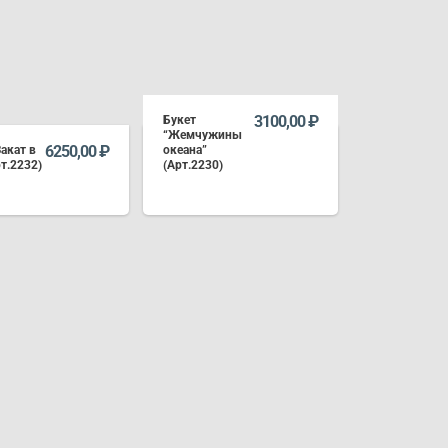
3100,00
₽
Букет
“Жемчужины
6250,00
₽
Закат в
океана”
рт.2232)
(Арт.2230)
В КОРЗИНУ
В КОРЗИНУ