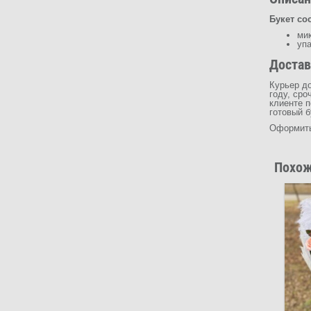
Букет сос
мик
уп
Достав
Курьер до
году, сро
клиенте 
готовый б
Оформить 
Похож