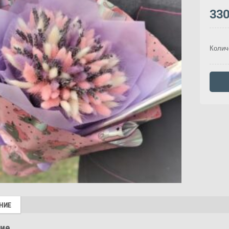
33
Колич
НИЕ
ие