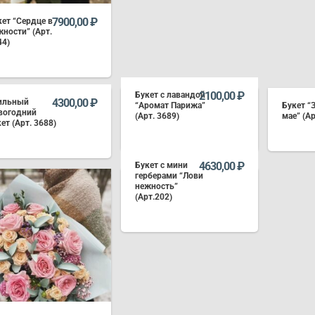
7900,00
₽
кет “Сердце в
жности” (Арт.
44)
В КОРЗИНУ
2100,00
₽
Букет с лавандой
4300,00
₽
ильный
“Аромат Парижа”
Букет “
вогодний
(Арт. 3689)
мае” (А
ет (Арт. 3688)
В КОРЗИНУ
4630,00
₽
Букет с мини
В КОРЗИНУ
герберами “Лови
нежность”
(Арт.202)
В КОРЗИНУ