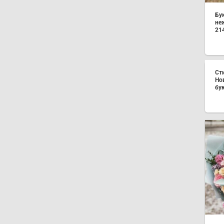
Бу
не
21
Ст
Но
бук