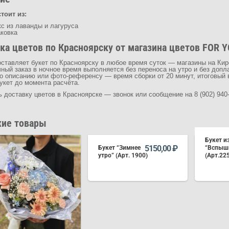
тоит из:
с из лаванды и лагуруса
аковка
ка цветов по Красноярску от магазина цветов FOR YO
ставляет букет по Красноярску в любое время суток — магазины на Кире
чный заказ в ночное время выполняется без переноса на утро и без доп
по описанию или фото-референсу — время сборки от 20 минут, итоговый 
укет до момента расчёта.
доставку цветов в Красноярске — звонок или сообщение на 8 (902) 940
ие товары
Букет и
5150,00
₽
Букет “Зимнее
“Вспыш
утро” (Арт. 1900)
(Арт.22
В КОРЗИНУ