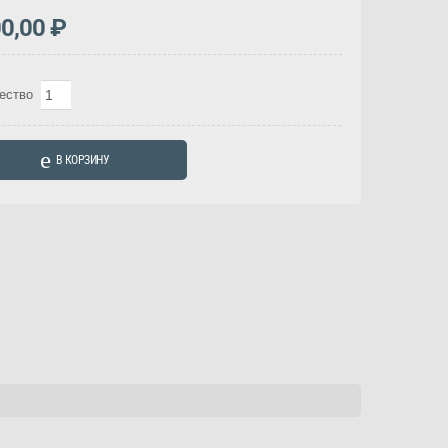
00,00
₽
Количество
ество
товара
Букет
В КОРЗИНУ
из
сухоцветов
(Арт.
2059)