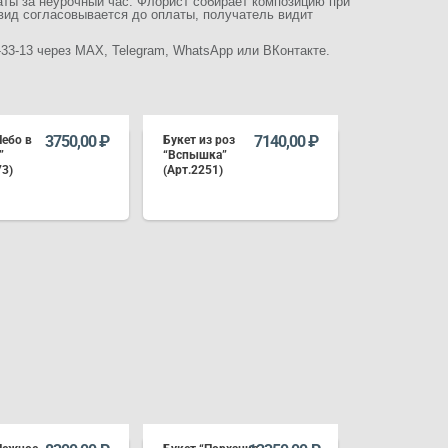
латы за неурочный час. Флорист собирает композицию при
вид согласовывается до оплаты, получатель видит
-33-13 через MAX, Telegram, WhatsApp или ВКонтакте.
3750,00
₽
7140,00
₽
Небо в
Букет из роз
”
“Вспышка”
73)
(Арт.2251)
В КОРЗИНУ
В КОРЗИНУ