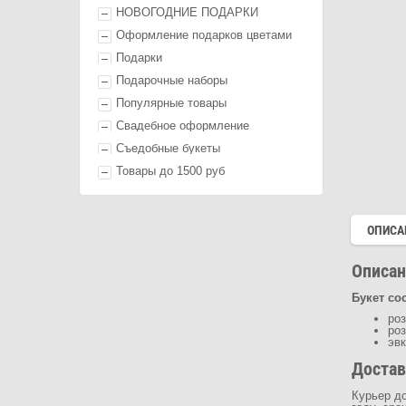
НОВОГОДНИЕ ПОДАРКИ
Оформление п
одарк
ов цветами
П
одарк
и
Подарочные наборы
Популярные товары
Свадебное оформление
Съедобные букеты
Товары до 1500 руб
ОПИСА
Описан
Букет сос
роз
роз
эв
Достав
Курьер до