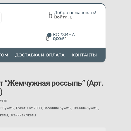
Добро пожаловать!
Войти..
КОРЗИНА
0,00
₽
ТОМ
ДОСТАВКА И ОПЛАТА
КОНТАКТЫ
т “Жемчужная россыпь” (Арт.
)
2130
й:
Букеты
,
Букеты от 7000
,
Весенние букеты
,
Зимние букеты
,
укеты
,
Осенние букеты