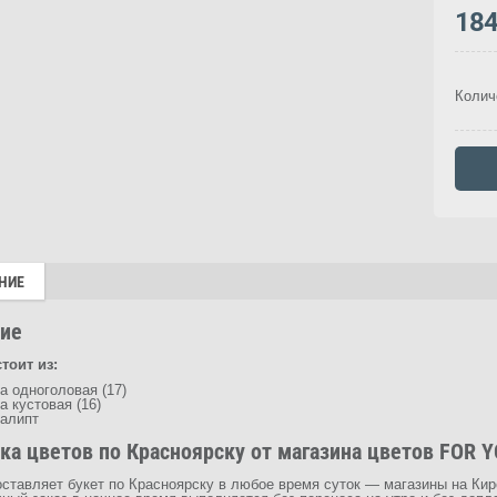
18
Колич
НИЕ
ие
тоит из:
а одноголовая (17)
а кустовая (16)
калипт
ка цветов по Красноярску от магазина цветов FOR YO
ставляет букет по Красноярску в любое время суток — магазины на Кире