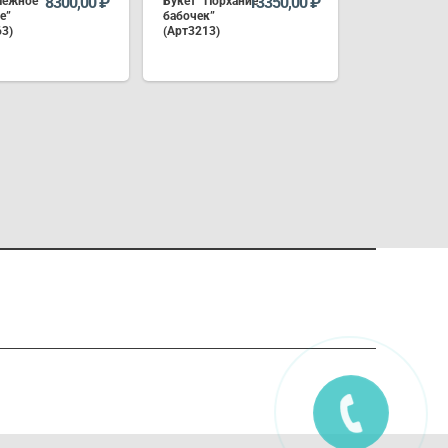
8300,00
₽
13350,00
₽
Нежное
Букет “Порхание
е”
бабочек”
63)
(Арт3213)
В КОРЗИНУ
В КОРЗИНУ