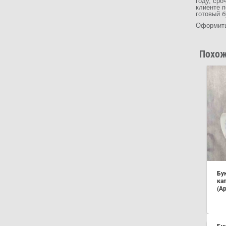
году, сро
клиенте 
готовый б
Оформить 
Похож
Бу
ка
(Ар