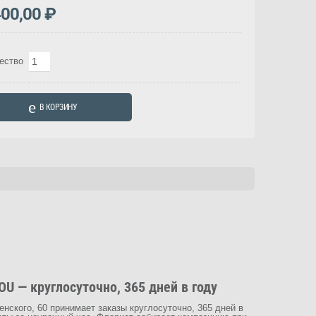
400,00
₽
Количество
ество
товара
Букет
В КОРЗИНУ
"Жемчужная
россыпь"
(Арт.
2130)
U — круглосуточно, 365 дней в году
нского, 60 принимает заказы круглосуточно, 365 дней в