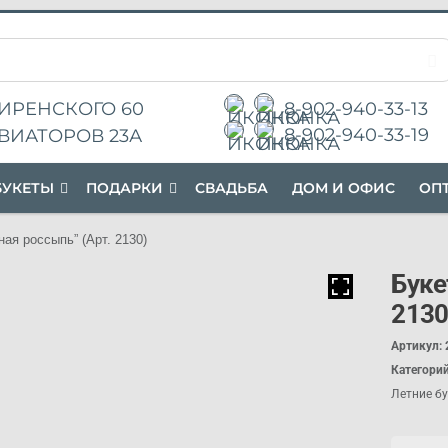
ИРЕНСКОГО 60
8-902-940-33-13
8-902-940-33-19
ВИАТОРОВ 23А
БУКЕТЫ
П
ОДАРК
И
СВАДЬБА
ДОМ И ОФИС
ОП
ая россыпь” (Арт. 2130)
Буке
2130
Артикул:
Категори
Летние б