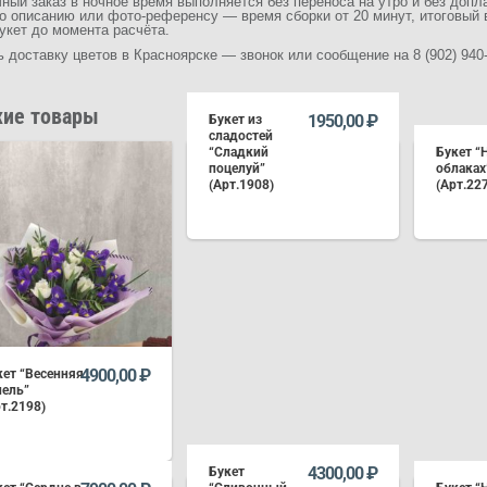
чный заказ в ночное время выполняется без переноса на утро и без доп
по описанию или фото-референсу — время сборки от 20 минут, итоговый 
укет до момента расчёта.
доставку цветов в Красноярске — звонок или сообщение на 8 (902) 940
ие товары
1950,00
₽
Букет из
сладостей
“Сладкий
Букет “
поцелуй”
облаках
(Арт.1908)
(Арт.22
В КОРЗИНУ
4900,00
₽
кет “Весенняя
пель”
т.2198)
4300,00
₽
Букет
В КОРЗИНУ