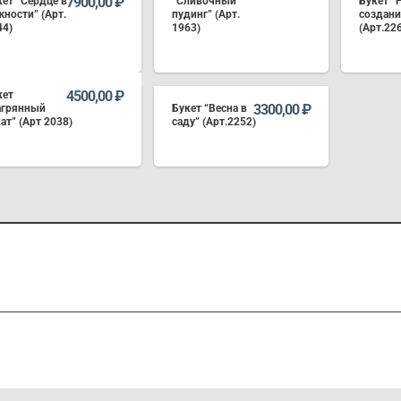
7900,00
₽
кет “Сердце в
“Сливочный
Букет “
жности” (Арт.
пудинг” (Арт.
создани
44)
1963)
(Арт.22
В КОРЗИНУ
В КОРЗИНУ
4500,00
₽
кет
3300,00
₽
агрянный
Букет “Весна в
ат” (Арт 2038)
саду” (Арт.2252)
В КОРЗИНУ
В КОРЗИНУ