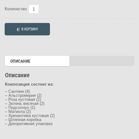
Количество
Количество
товара
Композиция
В КОРЗИНУ
"Вдыхая
осень"
(Арт.3888)
ОПИСАНИЕ
Описание
Композиция состоит из:
– Сантини (4)
– Альстромерия (2)
– Роза кустовая (2)
– Зелень висячая (2)
– Подсолнух (1)
– Матиола (2)
– Хризантема кустовая (2)
– Шляпная коробка
– Декоративная упаковка