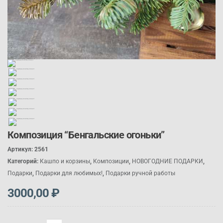
Композиция “Бенгальские огоньки”
Артикул:
2561
Категорий:
Кашпо и корзины
,
Композиции
,
НОВОГОДНИЕ ПОДАРКИ
,
П
одарк
и
,
П
одарк
и для любимых!
,
П
одарк
и ручной работы
3000,00
₽