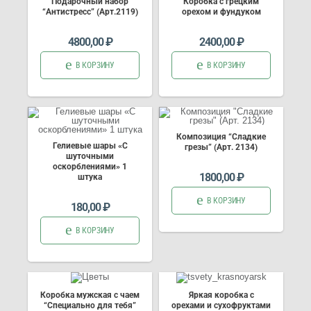
Подарочный набор
Коробка с грецким
“Антистресс” (Арт.2119)
орехом и фундуком
4800,00
₽
2400,00
₽
В КОРЗИНУ
В КОРЗИНУ
Композиция “Сладкие
Гелиевые шары «С
грезы” (Арт. 2134)
шуточными
оскорблениями» 1
1800,00
₽
штука
В КОРЗИНУ
180,00
₽
В КОРЗИНУ
Коробка мужская с чаем
Яркая коробка с
“Специально для тебя”
орехами и сухофруктами