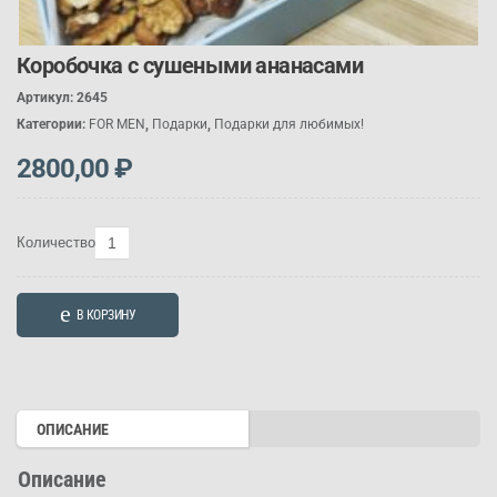
Коробочка с сушеными ананасами
Артикул:
2645
Категории:
FOR MEN
,
П
одарк
и
,
П
одарк
и для любимых!
2800,00
₽
Количество
Количество
товара
Коробочка
В КОРЗИНУ
с
сушеными
ананасами
ОПИСАНИЕ
Описание