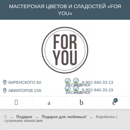
МАСТЕРСКАЯ ЦВЕТОВ И СЛАДОСТЕЙ «FOR
YOU»
8-902-940-33-13
КИРЕНСКОГО 60
8-902-940-33-19
АВИАТОРОВ 23А
→
П
одарк
и
→
П
одарк
и для любимых!
→
Коробочка с
сушеными ананасами