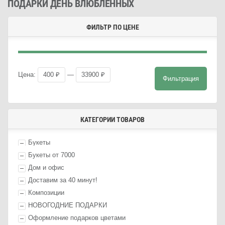
ПОДАРКИ ДЕНЬ ВЛЮБЛЕННЫХ
ФИЛЬТР ПО ЦЕНЕ
Мини
Макс
Цена:
400 ₽
—
33900 ₽
Фильтрация
цена
цена
КАТЕГОРИИ ТОВАРОВ
Букеты
Букеты от 7000
Дом и офис
Доставим за 40 минут!
Композиции
НОВОГОДНИЕ ПОДАРКИ
Оформление п
одарк
ов цветами