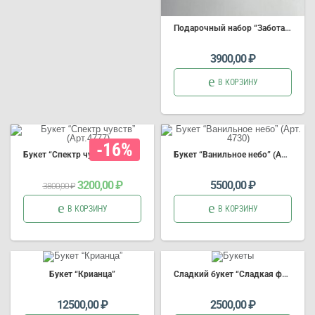
Подарочный набор “Забота о ней” (Арт.3642)
3900,00
₽
В КОРЗИНУ
-16%
Букет “Спектр чувств” (Арт.4777)
Букет “Ванильное небо” (Арт. 4730)
Первоначальная
Текущая
3200,00
₽
5500,00
₽
3800,00
₽
цена
цена:
составляла
3200,00 ₽.
3800,00 ₽.
В КОРЗИНУ
В КОРЗИНУ
Букет “Крианца”
Сладкий букет “Сладкая фантазия”(Арт 4556)
12500,00
₽
2500,00
₽