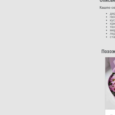
Кашпо со
дер
гво
кус
хри
тюл
мер
лед
ста
Похож