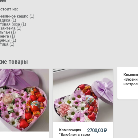
стоит из:
евянное кашпо (1)
здика (1)
товая роза (1)
зантема (1)
ьпан (1)
енга (1)
енцы (1)
тица (1)
ие товары
Композ
«Весенн
настрое
2700,00
₽
Композиция
“Влюблен в твою