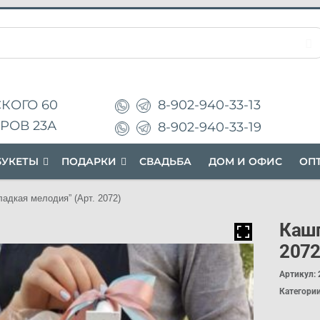
8-902-940-33-13
КОГО 60
РОВ 23А
8-902-940-33-19
БУКЕТЫ
П
ОДАРК
И
СВАДЬБА
ДОМ И ОФИС
ОП
адкая мелодия” (Арт. 2072)
Кашп
2072
Артикул:
Категори