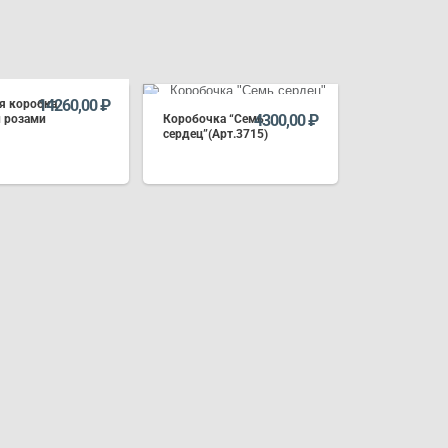
14260,00
₽
я коробка
4300,00
₽
 розами
Коробочка “Семь
сердец”(Арт.3715)
В КОРЗИНУ
В КОРЗИНУ