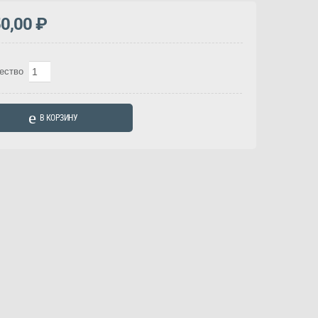
50,00
₽
Количество
ество
товара
Кашпо
В КОРЗИНУ
"Сладкая
мелодия"
(Арт.
2072)