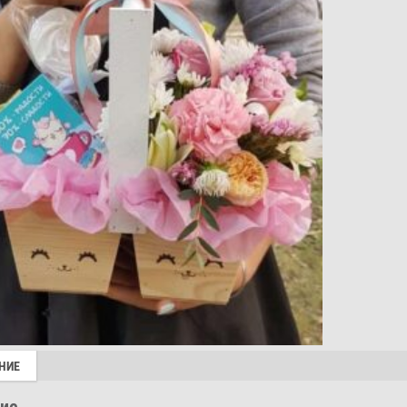
НИЕ
ие