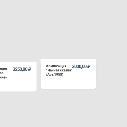
3000,00
₽
Композиция
3250,00
₽
иция
“Чайная сказка”
ее
(Арт.1958)
ние»
В КОРЗИНУ
В КОРЗИНУ