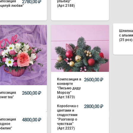
2780,00
₽
мпозиция
улыбку”
оцелуй любви”
(Арт.2188)
В КОРЗИНУ
В КОРЗИНУ
Шляпна
с алыми
(25 роз)
2600,00
₽
Композиция в
конверте
“Письмо деду
2600,00
₽
мпозиция
Морозу”
ower tea”
(Арт.1873)
2800,00
₽
Коробочка с
цветами и
сладостями
В КОРЗИНУ
В КОРЗИНУ
4800,00
₽
мпозиция
“Разговор о
годное
чувствах”
обилие”
(Арт.2227)