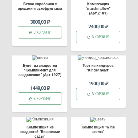
Белая коробочка с
Композиция
орехами и сухофруктами
“marshmallow”
(Арт.2181)
3000,00
₽
2400,00
₽
В КОРЗИНУ
В КОРЗИНУ
Букет из сладостей
Торт из киндеров
“Комплимент для
“Kinder heart”
сладкоежки” (Арт.1927)
1900,00
₽
1449,00
₽
В КОРЗИНУ
В КОРЗИНУ
Композиция из
Композиция “Wine
сладостей “Вишневые
aroma”
сады”