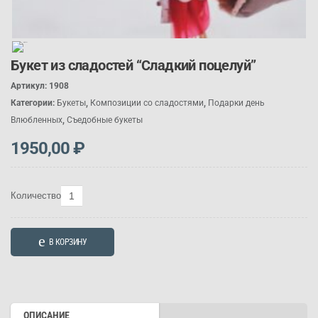
Букет из сладостей “Сладкий поцелуй”
Артикул:
1908
Категории:
Букеты
,
Композиции со сладостями
,
П
одарк
и день
Влюбленных
,
Съедобные букеты
1950,00
₽
Количество
Количество
товара
Букет
В КОРЗИНУ
из
сладостей
"Сладкий
поцелуй"
ОПИСАНИЕ