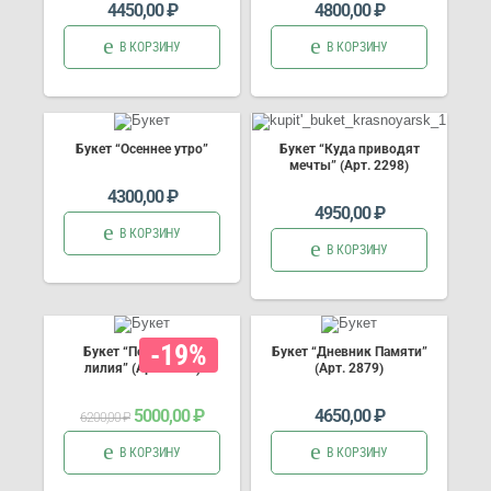
4450,00
₽
4800,00
₽
В КОРЗИНУ
В КОРЗИНУ
Букет “Осеннее утро”
Букет “Куда приводят
мечты” (Арт. 2298)
4300,00
₽
4950,00
₽
В КОРЗИНУ
В КОРЗИНУ
-19%
Букет “Перуанская
Букет “Дневник Памяти”
лилия” (Арт. 2720)
(Арт. 2879)
Первоначальная
Текущая
5000,00
₽
4650,00
₽
6200,00
₽
цена
цена:
составляла
5000,00 ₽.
6200,00 ₽.
В КОРЗИНУ
В КОРЗИНУ