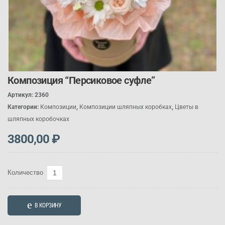
Композиция “Персиковое суфле”
Артикул:
2360
Категории:
Композиции
,
Композиции шляпных коробках
,
Цветы в
шляпных коробочках
3800,00
₽
Количество
Количество
товара
Композиция
В КОРЗИНУ
"Персиковое
суфле"